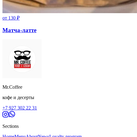
от
130
₽
Матча-латте
Mr.Coffee
кофе и десерты
+7 927 302 22 31
Sections
Home
Menu
About
News
Loyalty program