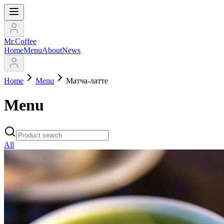
Mr.Coffee
Home
Menu
About
News
Home
Menu
Матча-латте
Menu
All